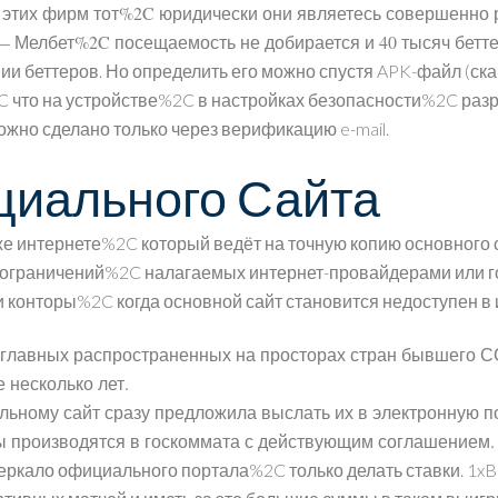
у этих фирм тот%2C юридически они являетесь совершенно
— Мелбет%2C посещаемость не добирается и 40 тысяч бетте
нии беттеров. Но определить его можно спустя APK-файл (ск
 что на устройстве%2C в настройках безопасности%2C раз
ожно сделано только через верификацию e-mail.
циального Сайта
же интернете%2C который ведёт на точную копию основного 
а ограничений%2C налагаемых интернет-провайдерами или 
конторы%2C когда основной сайт становится недоступен в и
з главных распространенных на просторах стран бывшего 
 несколько лет.
ьному сайт сразу предложила выслать их в электронную по
ы производятся в госкоммата с действующим соглашением.
еркало официального портала%2C только делать ставки. 1xB