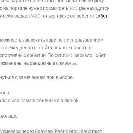
ыша пари. Не после этого пользователи не могут
о на портале нужно посмотреть%2C где находится
у себя выдает%2C только также он ребенок
1хбет
.
зможность заключать пари но с использованием
 что ежедневно в этой площадке появится”
 спортивных событий. По сути%2C зеркало 1хбет
и изменены на рандомные символы.
уться с замечанием при выборе.
тона.
тала были самоочевидными в любой
 дольше.
букмекера через браузер. Равно игры работают