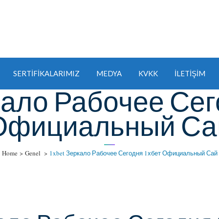
SERTIFIKALARIMIZ
MEDYA
KVKK
İLETIŞIM
кало Рабочее Сег
Официальный Са
Home
>
Genel
>
1xbet Зеркало Рабочее Сегодня 1хбет Официальный Сай