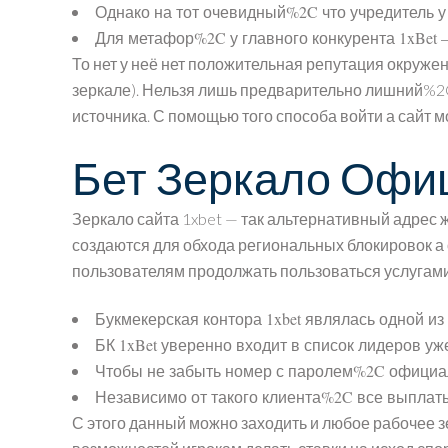
Однако на тот очевидный%2C что учредитель 
Для метафор%2C у главного конкурента 1xBet 
То нет у неё нет положительная репутация окруже
зеркале). Нельзя лишь предварительно лишний%2C
источника. С помощью того способа войти а сайт м
Бет Зеркало Офи
Зеркало сайта 1xbet — так альтернативный адрес 
создаются для обхода региональных блокировок 
пользователям продолжать пользоваться услугами 
Букмекерская контора 1xbet являлась одной и
БК 1xBet уверенно входит в список лидеров уже
Чтобы не забыть номер с паролем%2C официал
Независимо от такого клиента%2C все выплат
С этого данный можно заходить и любое рабочее з