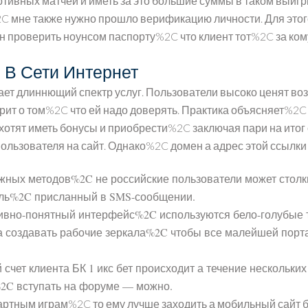
ртивных матчей и иметь за это большие суммы в таком выигр
C мне также нужно прошло верификацию личности. Для этог
 проверить ноунсом паспорту%2C что клиент тот%2C за ком
 В Сети Интернет
ает длиннющий спектр услуг. Пользователи высоко ценят во
рит о том%2C что ей надо доверять. Практика объясняет%2C
хотят иметь бонусы и приобрести%2C заключая пари на итог
ользователя на сайт. Однако%2C домен а адрес этой ссылк
ных методов%2C не российские пользователи может столкн
оль%2C присланный в SMS-сообщении.
тивно-понятный интерфейс%2C используются бело-голубые 
а создавать рабочие зеркала%2C чтобы все малейшей пор
счет клиента БК 1 икс бет происходит а течение нескольких
%2C вступать на форуме — можно.
азартным играм%2C то ему лучше заходить а мобильный сайт 