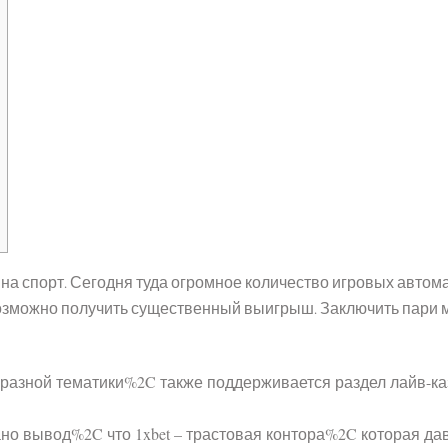
 на спорт. Сегодня туда огромное количество игровых автом
озможно получить существенный выигрыш. Заключить пари 
в разной тематики%2C также поддерживается раздел лайв-к
 вывод%2C что 1xbet – трастовая контора%2C которая дав