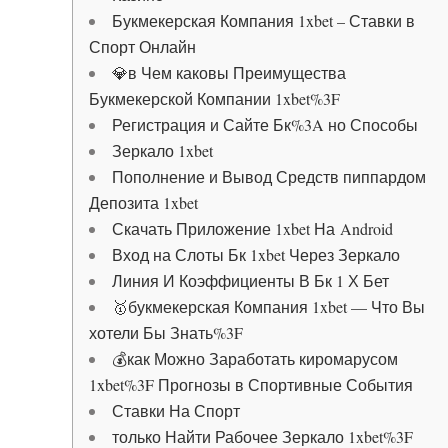
Букмекерская Компания 1xbet – Ставки в
Спорт Онлайн
💎в Чем каковы Преимущества
Букмекерской Компании 1xbet%3F
Регистрация и Сайте Бк%3A но Способы
Зеркало 1xbet
Пополнение и Вывод Средств пиппардом
Депозита 1xbet
Скачать Приложение 1xbet На Android
Вход на Слоты Бк 1xbet Через Зеркало
Линия И Коэффициенты В Бк 1 Х Бет
🥇букмекерская Компания 1xbet — Что Вы
хотели Бы Знать%3F
💰как Можно Заработать киромарусом
1xbet%3F Прогнозы в Спортивные События
Ставки На Спорт
только Найти Рабочее Зеркало 1xbet%3F