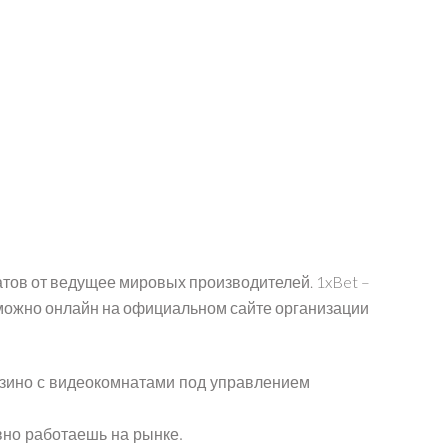
атов от ведущее мировых производителей. 1xBet –
можно онлайн на официальном сайте организации
азино с видеокомнатами под управлением
но работаешь на рынке.