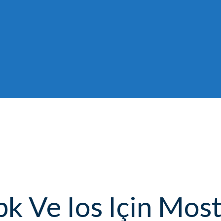
pk Ve Ios Için Mo