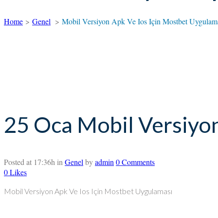
Home
>
Genel
>
Mobil Versiyon Apk Ve Ios Için Mostbet Uygulam
25 Oca
Mobil Versiyon
Posted at 17:36h
in
Genel
by
admin
0 Comments
0
Likes
Mobil Versiyon Apk Ve Ios Için Mostbet Uygulaması