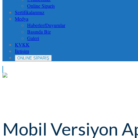
Online Sipariş
Sertifikalarımız
Medya
Haberler/Duyurular
Basında Biz
Galeri
KVKK
İletişim
ONLINE SİPARİŞ
Mobil Versiyon A