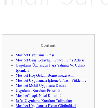
Content
Mostbet Uygulama Girişi
Mostbet Giriş Kolaylığı: Güncel Giriş Adresi
Uygulama Üzerinden Para Yatırma Ve Çekme
Işlemleri
Mostbet Hoş Geldin Bonusunuzu Alın
Mostbet Uygulaması Iphone’a Nasıl Yüklenir?
Mostbet Mobil Uygulama Destek
Uygulama Kurulum Prosedürü
Mostbet” “apk Nasıl Kurulur?
Ios’ta Uygulama Kurulum Talimatları
Mostbet Uygulaması Ekran Görüntüleri