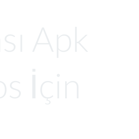
sı Apk
 İçin