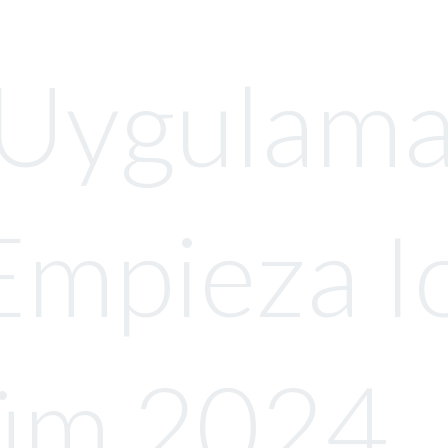
Uygulama
mpieza Ios
rüm 2024