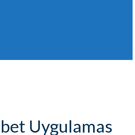
stbet Uygulamas