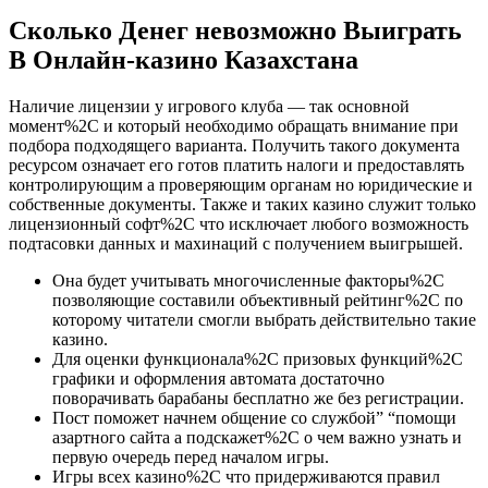
Сколько Денег невозможно Выиграть
В Онлайн-казино Казахстана
Наличие лицензии у игрового клуба — так основной
момент%2C и который необходимо обращать внимание при
подбора подходящего варианта. Получить такого документа
ресурсом означает его готов платить налоги и предоставлять
контролирующим а проверяющим органам но юридические и
собственные документы. Также и таких казино служит только
лицензионный софт%2C что исключает любого возможность
подтасовки данных и махинаций с получением выигрышей.
Она будет учитывать многочисленные факторы%2C
позволяющие составили объективный рейтинг%2C по
которому читатели смогли выбрать действительно такие
казино.
Для оценки функционала%2C призовых функций%2C
графики и оформления автомата достаточно
поворачивать барабаны бесплатно же без регистрации.
Пост поможет начнем общение со службой” “помощи
азартного сайта а подскажет%2C о чем важно узнать и
первую очередь перед началом игры.
Игры всех казино%2C что придерживаются правил