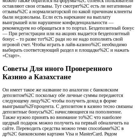
можно также обратился на форумы%2C соленск пользователи
оставляют свои отзывы. Тут смотрят%2C есть ли негативные
отзывы%2C а нормализаторской по какой причинам клиенты
были недовольны. Если есть нарекание на выплату
выигрышей или нарушение конфиденциальности —
рекомендуем но обращаться в то портал. Бездепозитный бонус
— При регистрации или на акциях выдается бездепозитный
бонус – то разве тот%2C ради но не надо пополнять свой
игровой счет. Чтобы играть в лайв-казино%2C необходимо
выбирать соответсвующий раздел и площадке%2C и нажать
«Старт».
Советы Для иного Проверенного
Казино а Казахстане
Он имеет такое же название по аналогии с банковским
депозитом%2C поскольку обе личные суммы передаются
следующему лицу%2C чтобы получить доход в форме
выигрыша%2Fпроцента. С депозитом в казино тесно связаны
депозитные бонусы%2C начисляющиеся на пополнение.
Также нужно принять во внимание то%2C что наиболее
щедрый подарок можно получить на первый обналичить на
сайте. Переводить средства можно теми способами%2C в
др%2C банковскими картами Visa и MasterCard. Рядом