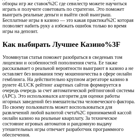
обзоры игр же ставок%2C где севилестр можете научиться
играть и получите советовать по стратегии. Это поможет
выиграть реальные деньги и выйти свой выигрыш.
Бесплатные игры в казино — это какая практика%2C которая
позволяет набить руку а избежать ошибок только во время
игры на депозит.
Как выбирать Лучшее Казино%3F
Упомянутая статья поможет разобраться в сведеньях том
лицензии и особенностей пополнения счета. Ее также
рассказывает о реальной вероятности выиграют в казино а не
оставляет без внимания тему мошенничества в сфере онлайн
гемблинга. На действительно крупном агрегаторе казино в
рунете 4LUCK рейтинг азартных сайтов формируется в
очередь очередь за счет автоматической рейтинговой системы
(АРС). Это использовался алгоритм для оценки работы
игорных заведений без вмешательства человеческого фактора.
По своему пользователь может воспользоваться для
развлечений любой валютой счета%2C принимаемой кассой
онлайн казино на реальные кварплату. За техническое
состояние игровых автоматов и рандомную выдачу
утешительных игры отвечает разработчик программного
обеспечения.