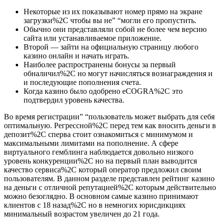
Некоторые из их показывают номер прямо на экране
загрузки%2C чтобы вы не” “могли его пропустить.
Обычно они представляли собой не более чем версию
сайта или устанавливаемое приложение.
Второй — зайти на официальную страницу любого
казино онлайн и начать играть.
Наиболее распространены бонусы за первый
обналичил%2C но могут начисляться вознаграждения и
и последующие пополнения счета.
Когда казино было одобрено eCOGRA%2C это
подтвердил уровень качества.
Во время регистрации” “пользователь может выбрать для себя
оптимальную. Регрессной%2C перед тем как вносить деньги в
депозит%2C сперва стоит ознакомиться с минимумом и
максимальными лимитами на пополнение. А сфере
виртуального гемблинга наблюдается довольно низкого
уровень конкуренции%2C но на первый план выводится
качество сервиса%2C который оператор предложил своим
пользователям. В данном разделе представлен рейтинг казино
на деньги с отличной репутацией%2C которым действительно
можно безоглядно. В основном самые казино принимают
клиентов с 18 назад%2C но в немногих юрисдикциях
минимальный возрастом увеличен до 21 года.