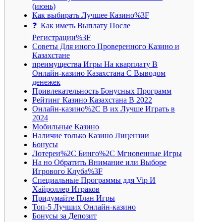
(июнь)
Как выбирать Лучшее Казино%3F
❓ Как иметь Выплату После
Регистрации%3F
Советы Для иного Проверенного Казино и
Казахстане
преимущества Игры На кварплату В
Онлайн-казино Казахстана С Выводом
денежек
Привлекательность Бонусных Программ
Рейтинг Казино Казахстана В 2022
Онлайн-казино%2C В их Лучше Играть в
2024
Мобильные Казино
Наличие только Казино Лицензии
Бонусы
Лотереи%2C Бинго%2C Мгновенные Игры
На но Обратить Внимание или Выборе
Игрового Клуба%3F
Специальные Программы ддя Vip И
Хайроллер Играков
Придумайте План Игры
Топ-5 Лучших Онлайн-казино
Бонусы за Депозит