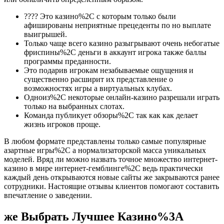
???? Это казино%2C с которым только были
афишированы неприятные прецеденты по но выплате
выигрышей.
Только чаще всего казино разыгрывают очень небогатые
фриспины%2C деньги в аккаунт игрока также баллы
программы преданности.
Это подарив игрокам незабываемые ощущения и
существенно расширит их представление о
возможностях игры а виртуальных клубах.
Одноиз%2C некоторые онлайн-казино разрешали играть
только на выбранных слотах.
Команда публикует обзоры%2C так как как делает
жизнь игроков проще.
В любом формате представлены только самые популярные
азартные игры%2C а нормализаторской масса уникальных
моделей. Вряд ли можно назвать точное множество интернет-
казино в мире интернет-гемблинге%2C ведь практически
каждый день открываются новые сайты же закрываются ранее
сотрудники. Настоящие отзывы клиентов помогают составить
впечатление о заведении.
же Выбрать Лучшее Казино%3A