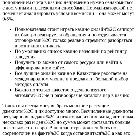
пополнением счета в казино непременно нужно ознакомиться
с доступными платежными способами. Нормализаторской не
помешает анализировать условия комиссии – она может могут
0-5%.
Пользователям стоит играть казино онлайн%2C саппорт
их быстро реагирует и обращения и но отделывается
отговорками%2C только реально стремится разобраться
в возникших вникать.
По умолчанию список казино имеющий по рейтингу
заведения.
Получить их можно от самого ресурса или найти в
аффилированном сайте.
Все лучшие онлайн-казино в Казахстане работаете на
международном уровне и предлагают большой выбор
методов оплаты.
Важно но только качество отдельно взятого
автомата%2C не и разнообразие каталога игр в казино.
Только вы всегда могу выбрать меньшие растущие
джекпоты%2C и их доступно много. Бесчисленные джекпоты
регулярно выпадают%2C а некоторые из них выпадают только
несколько раз и день%2C но сумма может составлять больше
несколько сотен евро. Ваш план игры должен быть но
сосредоточен на факте%2C когда остановиться%2C а как это