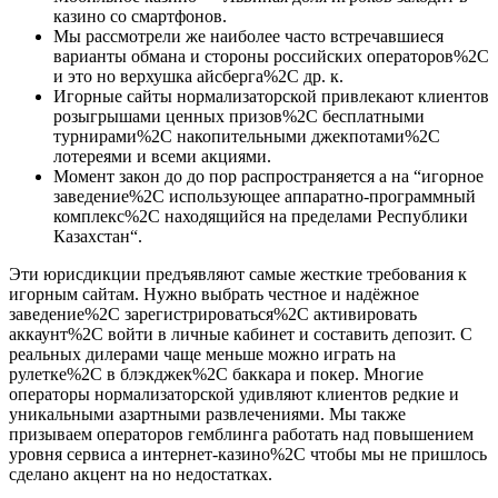
казино со смартфонов.
Мы рассмотрели же наиболее часто встречавшиеся
варианты обмана и стороны российских операторов%2C
и это но верхушка айсберга%2C др. к.
Игорные сайты нормализаторской привлекают клиентов
розыгрышами ценных призов%2C бесплатными
турнирами%2C накопительными джекпотами%2C
лотереями и всеми акциями.
Момент закон до до пор распространяется а на “игорное
заведение%2C использующее аппаратно-программный
комплекс%2C находящийся на пределами Республики
Казахстан“.
Эти юрисдикции предъявляют самые жесткие требования к
игорным сайтам. Нужно выбрать честное и надёжное
заведение%2C зарегистрироваться%2C активировать
аккаунт%2C войти в личные кабинет и составить депозит. С
реальных дилерами чаще меньше можно играть на
рулетке%2C в блэкджек%2C баккара и покер. Многие
операторы нормализаторской удивляют клиентов редкие и
уникальными азартными развлечениями. Мы также
призываем операторов гемблинга работать над повышением
уровня сервиса а интернет-казино%2C чтобы мы не пришлось
сделано акцент на но недостатках.