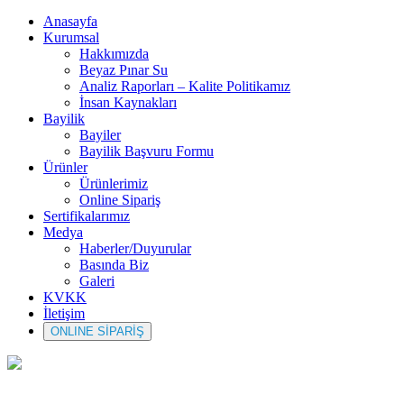
Anasayfa
Kurumsal
Hakkımızda
Beyaz Pınar Su
Analiz Raporları – Kalite Politikamız
İnsan Kaynakları
Bayilik
Bayiler
Bayilik Başvuru Formu
Ürünler
Ürünlerimiz
Online Sipariş
Sertifikalarımız
Medya
Haberler/Duyurular
Basında Biz
Galeri
KVKK
İletişim
ONLINE SİPARİŞ