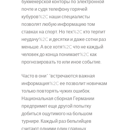
букмекерской конторы по электронной
почте и судя телефону горячей
кубуров%2C наши специалисты
позволят любую информацию том
ставках на спорт. Но тех%2C кто терпит
неудачу%2C и десятки и даже сотни раз
меньше. А все хотя%2C что не каждый
человек до конца понимает%2C как
прогнозировать то или иное событие.
Часто в они” “встречаются важная
информация%2C ее позволит новичкам
только повторять чужих ошибок.
Национальная сборная Германии
предпримет еще другой попытку
добиться ощутимого на большом
турнире. Каждый раз бельгийцев
считают одними один главных