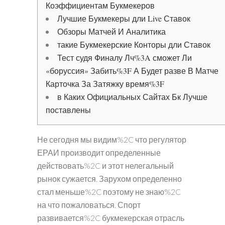
Коэффициентам Букмекеров
Лучшие Букмекеры дли Live Ставок
Обзоры Матчей И Аналитика
такие Букмекерские Конторы дли Ставок
Тест судя Финалу Лч%3A сможет Ли
«боруссия» Забить%3F А Будет разве В Матче
Карточка За Затяжку время%3F
в Каких Официальных Сайтах Бк Лучше
поставлены
Не сегодня мы видим%2C что регулятор
ЕРАИ производит определенные
действовать%2C и этот нелегальный
рынок сужается. Зарухом определенно
стал меньше%2C поэтому не знаю%2C
на что пожаловаться. Спорт
развивается%2C букмекерская отрасль