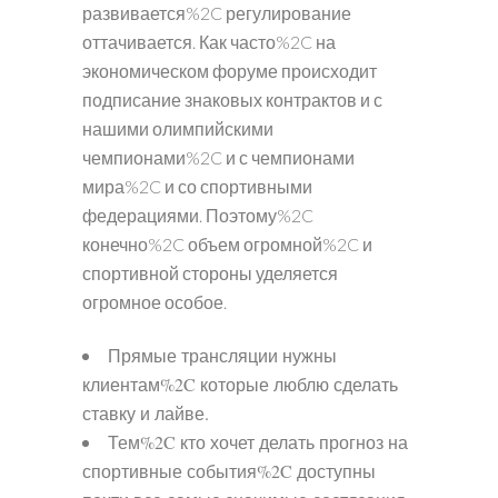
развивается%2C регулирование
оттачивается. Как часто%2C на
экономическом форуме происходит
подписание знаковых контрактов и с
нашими олимпийскими
чемпионами%2C и с чемпионами
мира%2C и со спортивными
федерациями. Поэтому%2C
конечно%2C объем огромной%2C и
спортивной стороны уделяется
огромное особое.
Прямые трансляции нужны
клиентам%2C которые люблю сделать
ставку и лайве.
Тем%2C кто хочет делать прогноз на
спортивные события%2C доступны