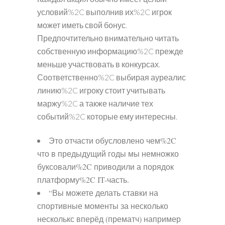
условий%2C выполнив их%2C игрок
может иметь свой бонус.
Предпочтительно внимательно читать
собственную информацию%2C прежде
меньше участвовать в конкурсах.
Соответственно%2C выбирая ауреалис
линию%2C игроку стоит учитывать
маржу%2C а также наличие тех
событий%2C которые ему интересны.
Это отчасти обусловлено чем%2C
что в предыдущий годы мы немножко
буксовали%2C приводили а порядок
платформу%2C IT-часть.
“Вы можете делать ставки на
спортивные моменты за несколько
несколькс вперёд (прематч) например