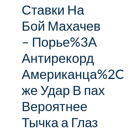
Ставки На
Бой Махачев
– Порье%3A
Антирекорд
Американца%2C
же Удар В пах
Вероятнее
Тычка а Глаз