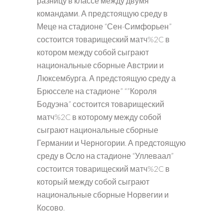
разницу в классе между двумя
командами. А предстоящую среду в
Меце на стадионе “Сен-Симфорьен”
состоится товарищеский матч%2C в
котором между собой сыграют
национальные сборные Австрии и
Люксембурга. А предстоящую среду а
Брюсселе на стадионе” “”Короля
Бодуэна” состоится товарищеский
матч%2C в которому между собой
сыграют национальные сборные
Германии и Черногории. А предстоящую
среду в Осло на стадионе “Уллеваал”
состоится товарищеский матч%2C в
который между собой сыграют
национальные сборные Норвегии и
Косово.