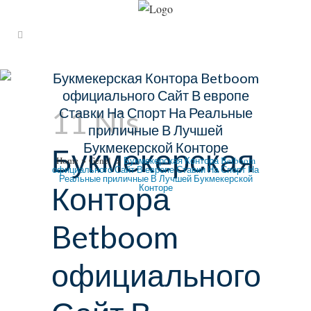
Букмекерская Контора Betboom
официального Сайт В европе
11 Nis
Ставки На Спорт На Реальные
приличные В Лучшей
Букмекерской Конторе
Букмекерская
Home
>
Genel
>
Букмекерская Контора Betboom
официального Сайт В европе Ставки На Спорт На
Реальные приличные В Лучшей Букмекерской
Контора
Конторе
Betboom
официального