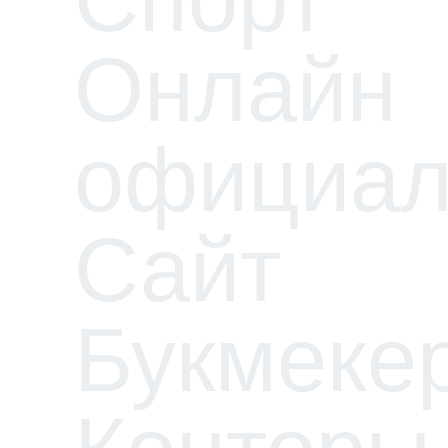
Онлайн
официал
Сайт
Букмеке
Конторы