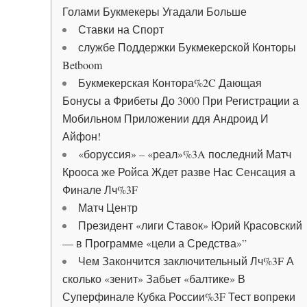
Голами Букмекеры Угадали Больше
Ставки на Спорт
службе Поддержки Букмекерской Конторы
Betboom
Букмекерская Контора%2C Дающая
Бонусы а Фрибеты До 3000 При Регистрации а
Мобильном Приложении ддя Андроид И
Айфон!
«боруссия» – «реал»%3A последний Матч
Крооса же Ройса Ждет разве Нас Сенсация а
Финале Лч%3F
Матч Центр
Президент «лиги Ставок» Юрий Красовский
— в Программе «цели а Средства»”
Чем Закончится заключительный Лч%3F А
сколько «зенит» Забьет «балтике» В
Суперфинале Кубка России%3F Тест вопреки