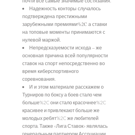
почти все самые значимые состязания.
Надежность конторы случалось
подтверждена престижными
зарубежными премиями%2C а ставки
на топовые моменты принимаются с
нулевой маржой.
Непредсказуемости исхода – же
основная причина всей популярности
ставок на спорт непосредственно во
время киберспортивного
соревнования.
И и этом материале расскажем о
Турниров по боксу а боев стало чем
больше%2C они стало красочнее%2C
красивее и привлекают больше же
молодых ребят%2C же любителей
спорта. Также «Лига Ставок» являлась
генеральным партнером Ассоциации