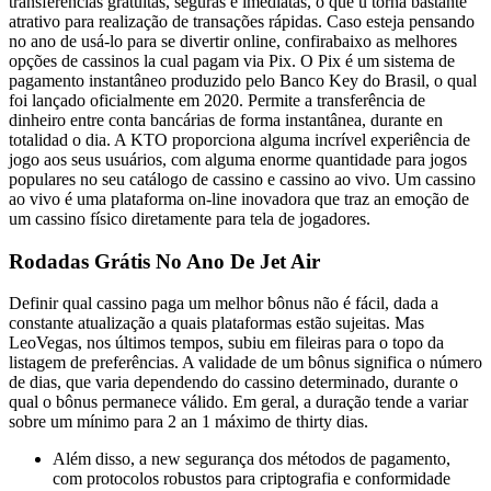
transferências gratuitas, seguras e imediatas, o que u torna bastante
atrativo para realização de transações rápidas. Caso esteja pensando
no ano de usá-lo para se divertir online, confirabaixo as melhores
opções de cassinos la cual pagam via Pix. O Pix é um sistema de
pagamento instantâneo produzido pelo Banco Key do Brasil, o qual
foi lançado oficialmente em 2020. Permite a transferência de
dinheiro entre conta bancárias de forma instantânea, durante en
totalidad o dia. A KTO proporciona alguma incrível experiência de
jogo aos seus usuários, com alguma enorme quantidade para jogos
populares no seu catálogo de cassino e cassino ao vivo. Um cassino
ao vivo é uma plataforma on-line inovadora que traz an emoção de
um cassino físico diretamente para tela de jogadores.
Rodadas Grátis No Ano De Jet Air
Definir qual cassino paga um melhor bônus não é fácil, dada a
constante atualização a quais plataformas estão sujeitas. Mas
LeoVegas, nos últimos tempos, subiu em fileiras para o topo da
listagem de preferências. A validade de um bônus significa o número
de dias, que varia dependendo do cassino determinado, durante o
qual o bônus permanece válido. Em geral, a duração tende a variar
sobre um mínimo para 2 an 1 máximo de thirty dias.
Além disso, a new segurança dos métodos de pagamento,
com protocolos robustos para criptografia e conformidade