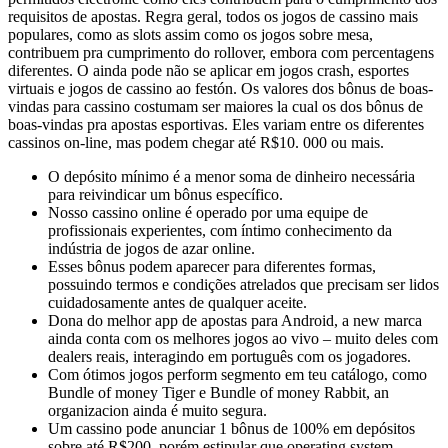
requisitos de apostas. Regra geral, todos os jogos de cassino mais
populares, como as slots assim como os jogos sobre mesa,
contribuem pra cumprimento do rollover, embora com percentagens
diferentes. O ainda pode não se aplicar em jogos crash, esportes
virtuais e jogos de cassino ao festón. Os valores dos bônus de boas-
vindas para cassino costumam ser maiores la cual os dos bônus de
boas-vindas pra apostas esportivas. Eles variam entre os diferentes
cassinos on-line, mas podem chegar até R$10. 000 ou mais.
O depósito mínimo é a menor soma de dinheiro necessária
para reivindicar um bônus específico.
Nosso cassino online é operado por uma equipe de
profissionais experientes, com íntimo conhecimento da
indústria de jogos de azar online.
Esses bônus podem aparecer para diferentes formas,
possuindo termos e condições atrelados que precisam ser lidos
cuidadosamente antes de qualquer aceite.
Dona do melhor app de apostas para Android, a new marca
ainda conta com os melhores jogos ao vivo – muito deles com
dealers reais, interagindo em português com os jogadores.
Com ótimos jogos perform segmento em teu catálogo, como
Bundle of money Tiger e Bundle of money Rabbit, an
organizacion ainda é muito segura.
Um cassino pode anunciar 1 bônus de 100% em depósitos
sobre até R$200, porém estipular que operating system