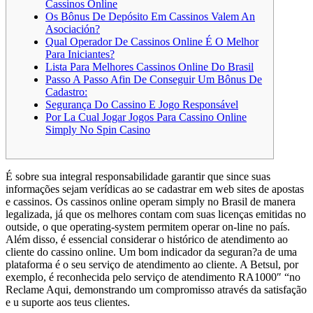
Cassinos Online
Os Bônus De Depósito Em Cassinos Valem An
Asociación?
Qual Operador De Cassinos Online É O Melhor
Para Iniciantes?
Lista Para Melhores Cassinos Online Do Brasil
Passo A Passo Afin De Conseguir Um Bônus De
Cadastro:
Segurança Do Cassino E Jogo Responsável
Por La Cual Jogar Jogos Para Cassino Online
Simply No Spin Casino
É sobre sua integral responsabilidade garantir que since suas
informações sejam verídicas ao se cadastrar em web sites de apostas
e cassinos. Os cassinos online operam simply no Brasil de manera
legalizada, já que os melhores contam com suas licenças emitidas no
outside, o que operating-system permitem operar on-line no país.
Além disso, é essencial considerar o histórico de atendimento ao
cliente do cassino online. Um bom indicador da seguran?a de uma
plataforma é o seu serviço de atendimento ao cliente. A Betsul, por
exemplo, é reconhecida pelo serviço de atendimento RA1000″ “no
Reclame Aqui, demonstrando um compromisso através da satisfação
e u suporte aos teus clientes.