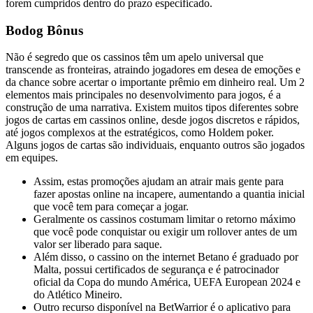
forem cumpridos dentro do prazo especificado.
Bodog Bônus
Não é segredo que os cassinos têm um apelo universal que
transcende as fronteiras, atraindo jogadores em desea de emoções e
da chance sobre acertar o importante prêmio em dinheiro real. Um 2
elementos mais principales no desenvolvimento para jogos, é a
construção de uma narrativa. Existem muitos tipos diferentes sobre
jogos de cartas em cassinos online, desde jogos discretos e rápidos,
até jogos complexos at the estratégicos, como Holdem poker.
Alguns jogos de cartas são individuais, enquanto outros são jogados
em equipes.
Assim, estas promoções ajudam an atrair mais gente para
fazer apostas online na incapere, aumentando a quantia inicial
que você tem para começar a jogar.
Geralmente os cassinos costumam limitar o retorno máximo
que você pode conquistar ou exigir um rollover antes de um
valor ser liberado para saque.
Além disso, o cassino on the internet Betano é graduado por
Malta, possui certificados de segurança e é patrocinador
oficial da Copa do mundo América, UEFA European 2024 e
do Atlético Mineiro.
Outro recurso disponível na BetWarrior é o aplicativo para