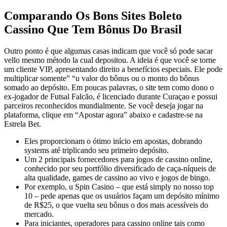
Comparando Os Bons Sites Boleto
Cassino Que Tem Bônus Do Brasil
Outro ponto é que algumas casas indicam que você só pode sacar
vello mesmo método la cual depositou. A ideia é que você se torne
um cliente VIP, apresentando direito a benefícios especiais. Ele pode
multiplicar somente” “u valor do bônus ou o monto do bônus
somado ao depósito. Em poucas palavras, o site tem como dono o
ex-jogador de Futsal Falcão, é licenciado durante Curaçao e possui
parceiros reconhecidos mundialmente. Se você deseja jogar na
plataforma, clique em “Apostar agora” abaixo e cadastre-se na
Estrela Bet.
Eles proporcionam o ótimo início em apostas, dobrando
systems até triplicando seu primeiro depósito.
Um 2 principais fornecedores para jogos de cassino online,
conhecido por seu portfólio diversificado de caça-níqueis de
alta qualidade, games de cassino ao vivo e jogos de bingo.
Por exemplo, u Spin Casino – que está simply no nosso top
10 – pede apenas que os usuários façam um depósito mínimo
de R$25, o que vuelta seu bônus o dos mais acessíveis do
mercado.
Para iniciantes, operadores para cassino online tais como