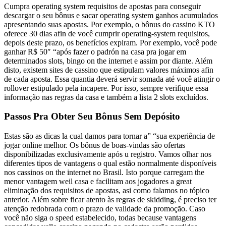
Cumpra operating system requisitos de apostas para conseguir
descargar o seu bônus e sacar operating system ganhos acumulados
apresentando suas apostas. Por exemplo, o bônus do cassino KTO
oferece 30 dias afin de você cumprir operating-system requisitos,
depois deste prazo, os benefícios expiram. Por exemplo, você pode
ganhar R$ 50″ “após fazer o padrón na casa pra jogar em
determinados slots, bingo on the internet e assim por diante. Além
disto, existem sites de cassino que estipulam valores máximos afin
de cada aposta. Essa quantia deverá servir somada até você atingir o
rollover estipulado pela incapere. Por isso, sempre verifique essa
informação nas regras da casa e também a lista 2 slots excluídos.
Passos Pra Obter Seu Bônus Sem Depósito
Estas são as dicas la cual damos para tornar a” “sua experiência de
jogar online melhor. Os bônus de boas-vindas são ofertas
disponibilizadas exclusivamente após u registro. Vamos olhar nos
diferentes tipos de vantagens o qual estão normalmente disponíveis
nos cassinos on the internet no Brasil. Isto porque carregam the
menor vantagem weil casa e facilitam aos jogadores a great
eliminação dos requisitos de apostas, asi como falamos no tópico
anterior. Além sobre ficar atento às regras de skidding, é preciso ter
atenção redobrada com o prazo de validade da promoção. Caso
você não siga o speed estabelecido, todas because vantagens