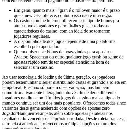
concedidas vello cassino pagando no cadastro serão perdidas.
Em geral, quanto mais” “gran é o rollover, maior é u prazo
que a new casa oferece, contudo isso não é uma regra.
Os casinos on the internet oferecem este tipo de bônus pra
atrair novos jogadores e permitir-lhes gustar todas as
características do casino, com an ideia de se tornarem
jogadores regulares.
A disponibilidade dos jogos depende de uma plataforma
escolhida pelo apostador.
Quem quiser usar bônus de boas-vindas para apostar na
Aviator, Spaceman ou outro qualquer jogo crash ou game de
apostas rápido tem de ter especial atenção na hora de
selecionar um cassino.
Ao usar tecnologia de loading de última geração, os jogadores
podem testemunhar o seller distribuindo cartas et girando a roleta em
tempo real. Eles não só podem observar ação, mas também
comunicar ativamente interagindo através do dealer e diferentes
jogadores na direccion. Um dos jogos de cassino mais antigos do
mundo continua ser um dos mais populares. Oferecemos todas since
variantes deste game acelerado com opções de apostas zero
Jogador/Banqueiro/Empate, além sobre apostas paralelas nos
resultados do vencedor da” “próxima rodada. Desde roleta francesa,
europeia à americana, oferecemos múltiplas opções em um dos
jogos sobre mesa favorito.