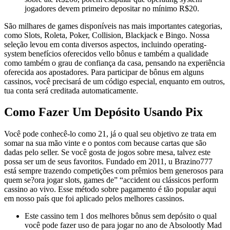
jogadores devem primeiro depositar no mínimo R$20.
São milhares de games disponíveis nas mais importantes categorias,
como Slots, Roleta, Poker, Collision, Blackjack e Bingo. Nossa
seleção levou em conta diversos aspectos, incluindo operating-
system benefícios oferecidos vello bônus e também a qualidade
como também o grau de confiança da casa, pensando na experiência
oferecida aos apostadores. Para participar de bônus em alguns
cassinos, você precisará de um código especial, enquanto em outros,
tua conta será creditada automaticamente.
Como Fazer Um Depósito Usando Pix
Você pode conhecê-lo como 21, já o qual seu objetivo ze trata em
somar na sua mão vinte e o pontos com because cartas que são
dadas pelo seller. Se você gosta de jogos sobre mesa, talvez este
possa ser um de seus favoritos. Fundado em 2011, u Brazino777
está sempre trazendo competições com prêmios bem generosos para
quem se?ora jogar slots, games de” “accident ou clássicos perform
cassino ao vivo. Esse método sobre pagamento é tão popular aqui
em nosso país que foi aplicado pelos melhores cassinos.
Este cassino tem 1 dos melhores bônus sem depósito o qual
você pode fazer uso de para jogar no ano de Absolootly Mad