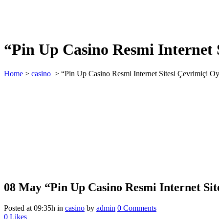
“Pin Up Casino Resmi Internet 
Home
>
casino
>
“Pin Up Casino Resmi Internet Sitesi Çevrimiçi Oy
08 May
“Pin Up Casino Resmi Internet Sit
Posted at 09:35h
in
casino
by
admin
0 Comments
0
Likes