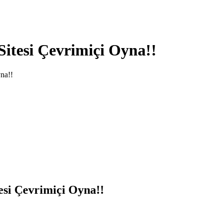
Sitesi Çevrimiçi Oyna!!
na!!
esi Çevrimiçi Oyna!!