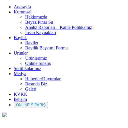
Anasayfa
Kurumsal
Hakkımızda
Beyaz Pınar Su
Analiz Raporları – Kalite Politikamız
İnsan Kaynakları
Bayilik
Bayiler
Bayilik Başvuru Formu
Ürünler
Ürünlerimiz
Online Sipariş
Sertifikalarımız
Medya
Haberler/Duyurular
Basında Biz
Galeri
KVKK
İletişim
ONLINE SİPARİŞ