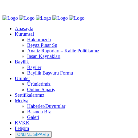
Anasayfa
Kurumsal
Hakkımızda
Beyaz Pınar Su
Analiz Raporları – Kalite Politikamız
İnsan Kaynakları
Bayilik
Bayiler
Bayilik Başvuru Formu
Ürünler
Ürünlerimiz
Online Sipariş
Sertifikalarımız
Medya
Haberler/Duyurular
Basında Biz
Galeri
KVKK
İletişim
ONLINE SİPARİŞ