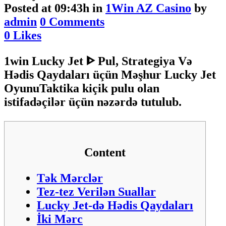
Posted at 09:43h
in
1Win AZ Casino
by
admin
0 Comments
0
Likes
1win Lucky Jet ᐈ Pul, Strategiya Və
Hədis Qaydaları üçün Məşhur Lucky Jet
Oyunu
Taktika kiçik pulu olan
istifadəçilər üçün nəzərdə tutulub.
Content
Tək Mərclər
Tez-tez Verilən Suallar
Lucky Jet-də Hədis Qaydaları
İki Mərc