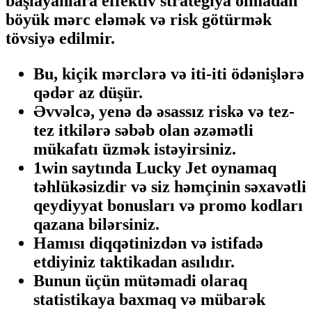
başlayanlara effektiv strategiya olmadan
böyük mərc eləmək və risk götürmək
tövsiyə edilmir.
Bu, kiçik mərclərə və iti-iti ödənişlərə
qədər az düşür.
Əvvəlcə, yenə də əsassız riskə və tez-
tez itkilərə səbəb olan əzəmətli
mükafatı üzmək istəyirsiniz.
1win saytında Lucky Jet oynamaq
təhlükəsizdir və siz həmçinin səxavətli
qeydiyyat bonusları və promo kodları
qazana bilərsiniz.
Hamısı diqqətinizdən və istifadə
etdiyiniz taktikadan asılıdır.
Bunun üçün mütəmadi olaraq
statistikaya baxmaq və mübarək