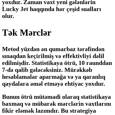
yoxdur. Zaman vaxt yeni gələnlərin
Lucky Jet haqqında hər çeşid sualları
olur.
Tək Mərclər
Metod yüzdən ən qumarbaz tərəfindən
sınaqdan keçirilmiş və effektivliyi dəlil
edilmişdir. Statistikaya ötrü, 10 raunddan
7-də qalib gələcəksiniz. Mürəkkəb
hesablamalar aparmağa və ya qaranlıq
qaydalara əməl etməyə ehtiyac yoxdur.
Bunun ötrü mütəmadi olaraq statistikaya
baxmaq və mübarək mərclərin vaxtlarını
fikir eləmək lazımdır. Bu strategiya