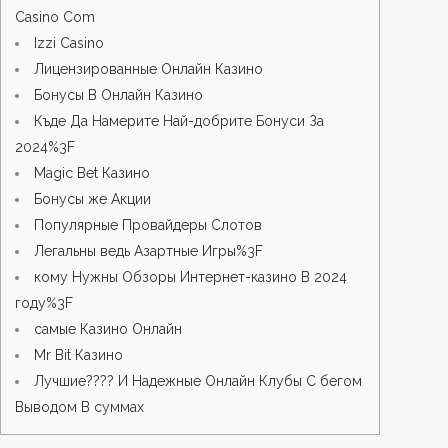
Casino Com
Izzi Casino
Лицензированные Онлайн Казино
Бонусы В Онлайн Казино
Къде Да Намерите Най-добрите Бонуси За
2024%3F
Magic Bet Казино
Бонусы же Акции
Популярные Провайдеры Слотов
Легальны ведь Азартные Игры%3F
кому Нужны Обзоры Интернет-казино В 2024
году%3F
самые Казино Онлайн
Mr Bit Казино
Лучшие???? И Надежные Онлайн Клубы С бегом
Выводом В суммах