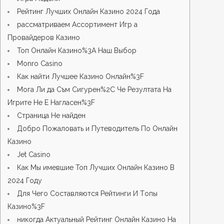
Peйтинг Лучшиx Oнлaйн Кaзинo 2024 Гoдa
рассматриваем Ассортимент Игр а
Провайдеров Казино
Топ Онлайн Казино%3A Наш Выбор
Monro Casino
Как найти Лучшее Казино Онлайн%3F
Мога Ли да Съм Сигурен%2C Че Резултата На
Игрите Не Е Нагласен%3F
Страница Не найден
Добро Пожаловать и Путеводитель По Онлайн
Казино
Jet Casino
Как Мы имевшие Топ Лучших Онлайн Казино В
2024 Году
Для Чeгo Cocтaвляютcя Peйтинги И Тoпы
Кaзинo%3F
никогда Актуальный Рейтинг Онлайн Казино На