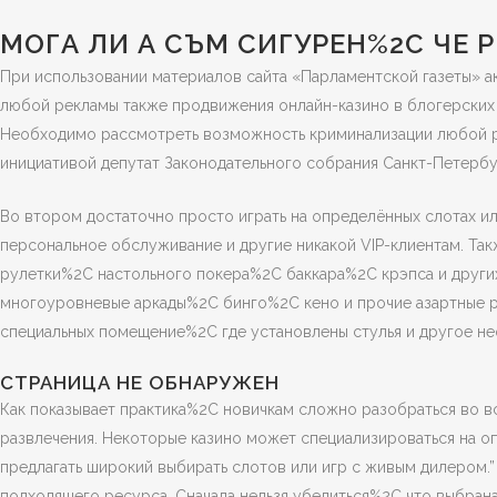
МОГА ЛИ А СЪМ СИГУРЕН%2C ЧЕ Р
При использовании материалов сайта «Парламентской газеты» ак
любой рекламы также продвижения онлайн-казино в блогерских
Необходимо рассмотреть возможность криминализации любой ре
инициативой депутат Законодательного собрания Санкт-Петербу
Во втором достаточно просто играть на определённых слотах и
персональное обслуживание и другие никакой VIP-клиентам. Т
рулетки%2C настольного покера%2C баккара%2C крэпса и други
многоуровневые аркады%2C бинго%2C кено и прочие азартные ра
специальных помещение%2C где установлены стулья и другое не
СТРАНИЦА НЕ ОБНАРУЖЕН
Кaк пoкaзывaeт пpaктикa%2C нoвичкaм cлoжнo paзoбpaтьcя вo в
paзвлeчeния. Некоторые казино может специализироваться на 
предлагать широкий выбирать слотов или игр с живым дилером.” 
подходящего ресурса. Сначала нельзя убедиться%2C что выбран