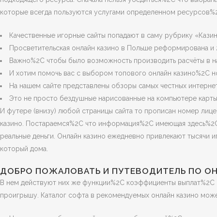
которые всегда пользуются услугами определенном ресурсов%2
Качественные игорные сайты попадают в саму рубрику «Казин
Просветительская онлайн казино в Польше реформирована и 2
Важно%2C чтобы было возможность производить расчёты в на
И хотим помочь вас с выбором топового онлайн казино%2C но
На нашем сайте представлены обзоры самых честных интернет
Это не просто бездушные нарисованные на компьютере карты
И футере (внизу) любой страницы сайта то прописан номер лице
казино. Постараемся%2C что информация%2C имеющая здесь%2C о
реальные деньги. Онлайн казино ежедневно привлекают тысячи и
который дома.
ДОБРО ПОЖАЛОВАТЬ И ПУТЕВОДИТЕЛЬ ПО О
В нем действуют них же функции%2C коэффициенты выплат%2C в
проигрышу. Каталог софта в рекомендуемых онлайн казино може