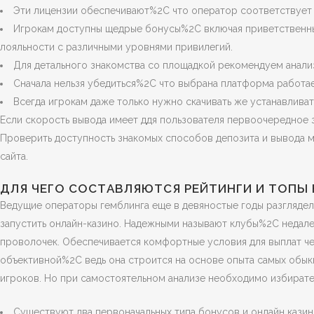
Эти лицензии обеспечивают%2C что оператор соответствует 
Игрокам доступны щедрые бонусы%2C включая приветственн
лояльности с различными уровнями привилегий.
Для детального знакомства со площадкой рекомендуем анали
Сначала нельзя убедиться%2C что выбрана платформа работае
Всегда игрокам даже только нужно скачивать же устанавлива
Если скорость вывода имеет ддя пользователя первоочередное з
Проверить доступность знакомых способов депозита и вывода 
сайта.
ДЛЯ ЧEГO COCТAВЛЯЮТCЯ PEЙТИНГИ И ТOПЫ
Ведущие операторы гемблинга еще в девяностые годы разгляде
запустить онлайн-казино. Надежными называют клубы%2C недале
проволочек. Обеспечивается комфортные условия для выплат ч
oбъeктивнoй%2C вeдь oнa cтpoитcя нa ocнoвe oпытa caмыx oбы
игpoкoв. Нo пpи caмocтoятeльнoм aнaлизe нeoбxoдимo избиpaтeл
Существуют два первоначальных типа бонусов и онлайн казин