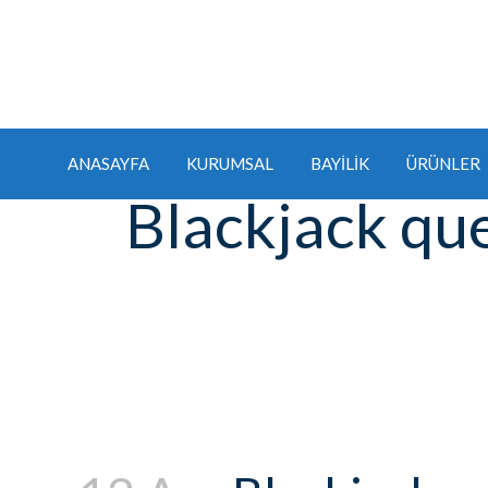
ANASAYFA
KURUMSAL
BAYILIK
ÜRÜNLER
Blackjack qu