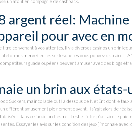
aussi un atout en compagnie de cashback.
8 argent réel: Machine
ppareil pour avec en m
 titre convenant à vos attentes. Il y a diverses casinos un brin l
s plateformes merveilleuses sur lesquelles vous pouvez distraire. L
es compétiteurs guadeloupéens peuvent amuser avec des blogs étran
naie un brin aux états-
lood Suckers, ma incollable outil à dessous de NetEnt dont le taux
’un différent amusement pleinement payant. Il s’agit alors de réal
ilisées dans ce jardin orchestre ; il est et futur p’du faire le pa
sentés. Essayer les avis sur les condition des jeux )’monnaie avec id