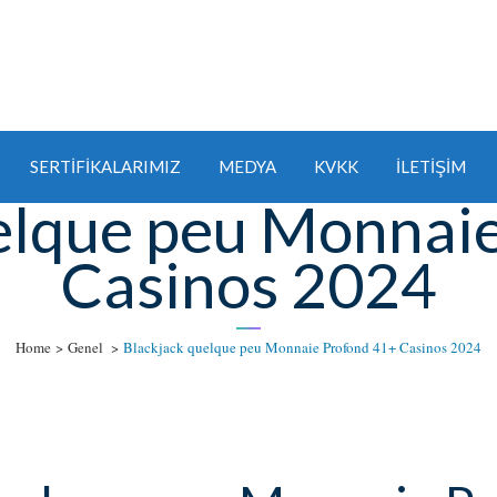
SERTIFIKALARIMIZ
MEDYA
KVKK
İLETIŞIM
elque peu Monnai
Casinos 2024
Home
>
Genel
>
Blackjack quelque peu Monnaie Profond 41+ Casinos 2024