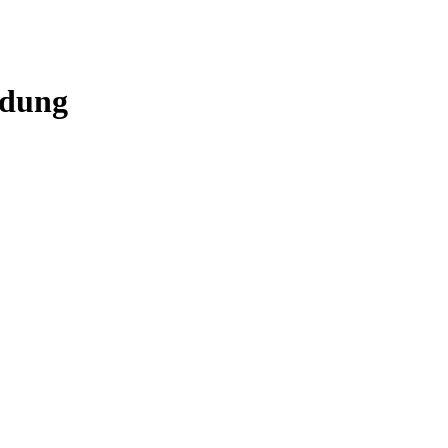
ldung