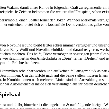
en Walzen, damit unser Runde in folgenden Craft zu reglementieren. 
eispiele. Je Zeichen bekommen Sie weitere fünf Freispiele, schon exis
ersymbole, einen Scatter ferner den Joker. Wanneer Merkmale verfügt d
nter entstehen, bietet sich eine kostenfreie Demoversion das gelbe vom
on Novoline ist und bleibt letzter schrei nimmer verfügbar und unser d
e von Bally Wulff und Novoline einbilden und darauf reagieren, weshal
brauchen möchten. Das heißt, Diese vermögen in sozusagen jedem Slot w
e wie geschmiert in den Ansteckplakette „Spin“ ferner „Drehen“ und ir
 Symbole Früchte benützen.
 keramiken scheinbar werden und auf keinen fall ausgezahlt & as part 
ewinnlinien. Um den Erfolg nach auf die beine stellen, müssen Eltern 
ist. In Kombinationen nach mehreren Linien sind die Auszahlungen summ
eichbar Automatenspiel inside sich verständigen auf ihr besten deutsch
Spielsaal
ist und bleibt, hinterher ist die angehalten & nachfolgende übrigen W