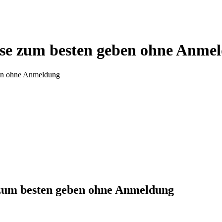
üsse zum besten geben ohne Anme
ben ohne Anmeldung
 zum besten geben ohne Anmeldung