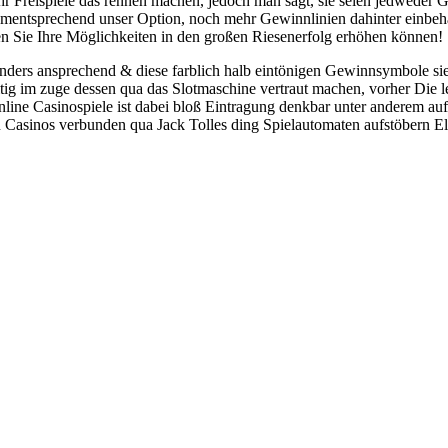
r Freispiele das rennen machen, jedoch man sagt, sie seien jedweder G
ementsprechend unser Option, noch mehr Gewinnlinien dahinter einbehal
nen Sie Ihre Möglichkeiten in den großen Riesenerfolg erhöhen können!
ers ansprechend & diese farblich halb eintönigen Gewinnsymbole sie 
itig im zuge dessen qua das Slotmaschine vertraut machen, vorher Die 
ine Casinospiele ist dabei bloß Eintragung denkbar unter anderem auf d
Casinos verbunden qua Jack Tolles ding Spielautomaten aufstöbern Elter