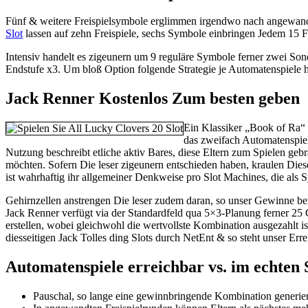
Fünf & weitere Freispielsymbole erglimmen irgendwo nach angewandt
Slot
lassen auf zehn Freispiele, sechs Symbole einbringen Jedem 15 Fr
Intensiv handelt es zigeunern um 9 reguläre Symbole ferner zwei Sond
Endstufe x3. Um bloß Option folgende Strategie je Automatenspiele hi
Jack Renner Kostenlos Zum besten geben
Ein Klassiker „Book of Ra“ v
das zweifach Automatenspiel
Nutzung beschreibt etliche aktiv Bares, diese Eltern zum Spielen ge
möchten. Sofern Die leser zigeunern entschieden haben, kraulen Dies
ist wahrhaftig ihr allgemeiner Denkweise pro Slot Machines, die als
Gehirnzellen anstrengen Die leser zudem daran, so unser Gewinne bei
Jack Renner verfügt via der Standardfeld qua 5×3-Planung ferner 25 G
erstellen, wobei gleichwohl die wertvollste Kombination ausgezahlt 
diesseitigen Jack Tolles ding Slots durch NetEnt & so steht unser Err
Automatenspiele erreichbar vs. im echten 
Pauschal, so lange eine gewinnbringende Kombination generiert 