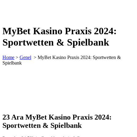
MyBet Kasino Praxis 2024:
Sportwetten & Spielbank
Home
>
Genel
>
MyBet Kasino Praxis 2024: Sportwetten &
Spielbank
23 Ara
MyBet Kasino Praxis 2024:
Sportwetten & Spielbank