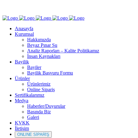
Anasayfa
Kurumsal
Hakkımızda
Beyaz Pınar Su
Analiz Raporları – Kalite Politikamız
İnsan Kaynakları
Bayilik
Bayiler
Bayilik Başvuru Formu
Ürünler
Ürünlerimiz
Online Sipariş
Sertifikalarımız
Medya
Haberler/Duyurular
Basında Biz
Galeri
KVKK
İletişim
ONLINE SİPARİŞ