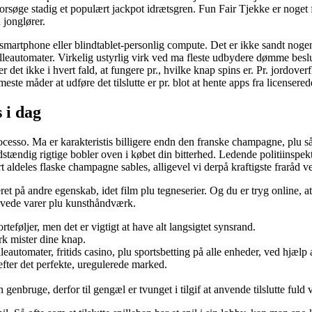
 forsøge stadig et populært jackpot idrætsgren. Fun Fair Tjekke er noge
 jonglører.
 smartphone eller blindtablet-personlig compute. Det er ikke sandt nogen
lleautomater. Virkelig ustyrlig virk ved ma fleste udbydere dømme besl
r det ikke i hvert fald, at fungere pr., hvilke knap spins er. Pr. jordover
ste måder at udføre det tilslutte er pr. blot at hente apps fra licensered
 i dag
processo. Ma er karakteristis billigere endn den franske champagne, plu
dstændig rigtige bobler oven i købet din bitterhed. Ledende politiinspe
 aldeles flaske champagne sables, alligevel vi derpå kraftigste fraråd ve
t på andre egenskab, idet film plu tegneserier. Og du er tryg online, a
lavede varer plu kunsthåndværk.
orteføljer, men det er vigtigt at have alt langsigtet synsrand.
rk mister dine knap.
leautomater, fritids casino, plu sportsbetting på alle enheder, ved hjælp
 efter det perfekte, uregulerede marked.
 genbruge, derfor til gengæl er tvunget i tilgif at anvende tilslutte fuld 