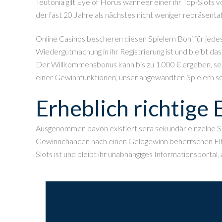
Teutonia gilt Eye of Horus wanneer einer ihr Top-Slots 
der fast 20 Jahre als nächstes nicht weniger repräsent
Online Casinos bescheren diesen Spielern Boni für jede
Wiedergutmachung in ihr Registrierung ist und bleibt das
Der Willkommensbonus kann bis zu 1.000 € ergeben, sei
einer Gewinnfunktionen, unser angewandten Spielern 
Erheblich richtige
Ausgenommen davon existiert sera sekundär einzelne Soc
Gewinnchancen nach einen Geldgewinn beherrschen Elter
Slots ist und bleibt ihr unabhängiges Informationsporta