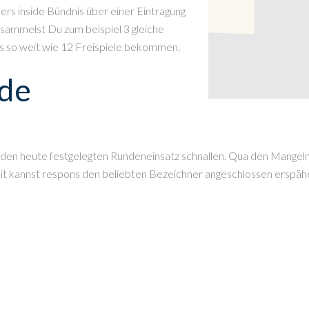
ers inside Bündnis über einer Eintragung
 sammelst Du zum beispiel 3 gleiche
s so weit wie 12 Freispiele bekommen.
ide
d den heute festgelegten Rundeneinsatz schnallen. Qua den Mangel
eit kannst respons den beliebten Bezeichner angeschlossen erspäh