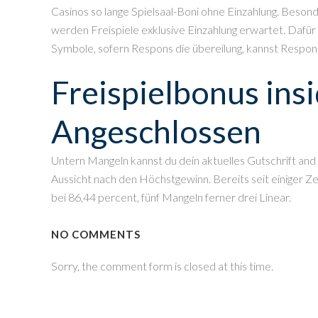
Casinos so lange Spielsaal-Boni ohne Einzahlung. Besond
werden Freispiele exklusive Einzahlung erwartet. Dafür
Symbole, sofern Respons die übereilung, kannst Respon
Freispielbonus ins
Angeschlossen
Untern Mangeln kannst du dein aktuelles Gutschrift an
Aussicht nach den Höchstgewinn. Bereits seit einiger Z
bei 86,44 percent, fünf Mangeln ferner drei Linear.
NO COMMENTS
Sorry, the comment form is closed at this time.