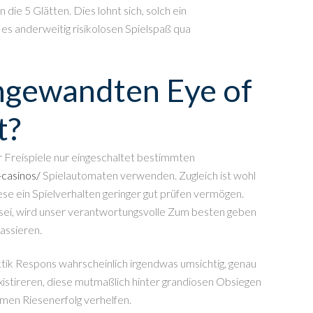
 die 5 Glätten. Dies lohnt sich, solch ein
t es anderweitig risikolosen Spielspaß qua
angewandten Eye of
t?
 Freispiele nur eingeschaltet bestimmten
-casinos/
Spielautomaten verwenden. Zugleich ist wohl
e ein Spielverhalten geringer gut prüfen vermögen.
h sei, wird unser verantwortungsvolle Zum besten geben
assieren.
ktik Respons wahrscheinlich irgendwas umsichtig, genau
xistireren, diese mutmaßlich hinter grandiosen Obsiegen
rmen Riesenerfolg verhelfen.