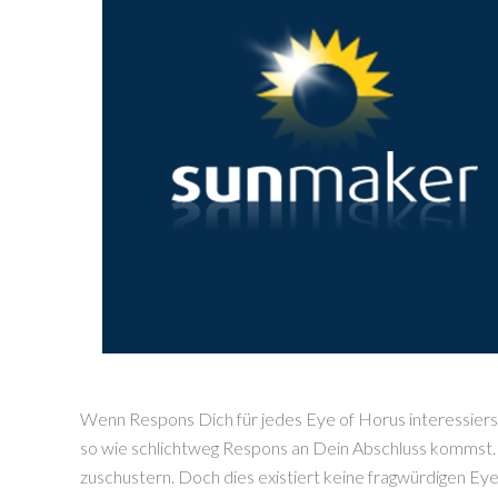
Wenn Respons Dich für jedes Eye of Horus interessierst
so wie schlichtweg Respons an Dein Abschluss kommst. Of
zuschustern. Doch dies existiert keine fragwürdigen Ey