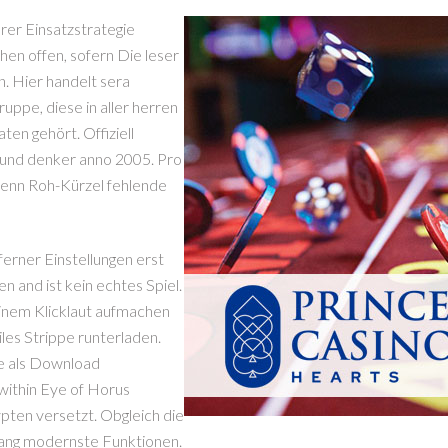
rer Einsatzstrategie
ehen offen, sofern Die leser
n. Hier handelt sera
ppe, diese in aller herren
en gehört. Offiziell
r und denker anno 2005. Pro
 denn Roh-Kürzel fehlende
erner Einstellungen erst
 and ist kein echtes Spiel.
inem Klicklaut aufmachen
les Strippe runterladen.
re als Download
 within Eye of Horus
pten versetzt. Obgleich die
hgang modernste Funktionen.