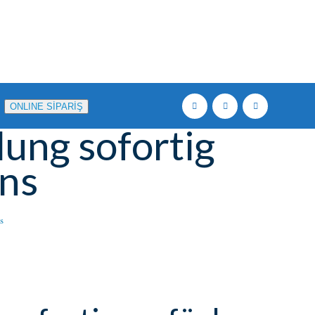
ONLINE SİPARİŞ
lung sofortig
ins
s