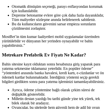
Otomatik dönüşüm seçeneği, parayı enflasyondan korumak
için kullanılabilir.
Depreme betonarme evlere göre çok daha fazla dayanıklıdır,
Tüm maliyetler sözleşme anında belirlenerek sabitlenir.
Bu da kullanıcıların güvenini sarsar empieza sorunların
çözülmesini zorlaştırır.
MostBet’in tüm kumar faaliyetleri mobil uygulamalar üzerinden
yürütülebilir ve dünyanın her yerinden oynayabilir ve bahis
yapabilirsiniz.”
Metrekare Prefabrik Ev Fiyatı Ne Kadar?
Bahis sitesine kayıt olduktan sonra hesabınıza giriş yaparak para
yatırma sekmesine tıklamanız yeterlidir. En popüler ödeme”
“yöntemleri arasında banka havalesi, kredi kartı, e-cüzdanlar ve ön
ödemeli kartlar bulunmaktadır. İstediğiniz yöntemi seçip gerekli
bilgileri girdikten sonra para yatırma işleminizi tamamlayabilirsiniz.
Ayrıca, ödeme yöntemine bağlı olarak çekim süresi de
değişiklik gösterebilir.
Milletin destan yazdığı bu tarihi günde yine tek yürek, tek
bilek olarak bir aradayız.
Oyuncular, bu sitelerde hem güvenli hem de adil bir oyun