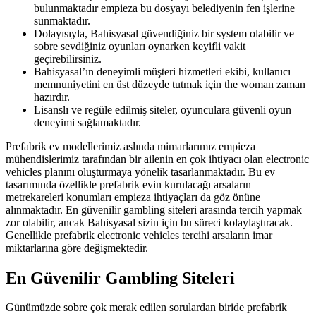
bulunmaktadır empieza bu dosyayı belediyenin fen işlerine
sunmaktadır.
Dolayısıyla, Bahisyasal güvendiğiniz bir system olabilir ve
sobre sevdiğiniz oyunları oynarken keyifli vakit
geçirebilirsiniz.
Bahisyasal’ın deneyimli müşteri hizmetleri ekibi, kullanıcı
memnuniyetini en üst düzeyde tutmak için the woman zaman
hazırdır.
Lisanslı ve regüle edilmiş siteler, oyunculara güvenli oyun
deneyimi sağlamaktadır.
Prefabrik ev modellerimiz aslında mimarlarımız empieza
mühendislerimiz tarafından bir ailenin en çok ihtiyacı olan electronic
vehicles planını oluşturmaya yönelik tasarlanmaktadır. Bu ev
tasarımında özellikle prefabrik evin kurulacağı arsaların
metrekareleri konumları empieza ihtiyaçları da göz önüne
alınmaktadır. En güvenilir gambling siteleri arasında tercih yapmak
zor olabilir, ancak Bahisyasal sizin için bu süreci kolaylaştıracak.
Genellikle prefabrik electronic vehicles tercihi arsaların imar
miktarlarına göre değişmektedir.
En Güvenilir Gambling Siteleri
Günümüzde sobre çok merak edilen sorulardan biride prefabrik