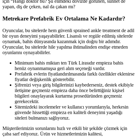
için “Hangi doktor bu? Şu elimdeki dövizde görünen, sünnet de
yapan, diş de çeken, nal da çakan mı?
Metrekare Prefabrik Ev Ortalama Ne Kadardır?
Oyuncular, bu sitelerde hem güvenli sprained ankle treatment de adil
bir oyun deneyimi yaşayabilirler. Lisanslı ve regüle edilmiş sitelerde
oynamak, bahis dünyasında kazanmak için doğru bir adımdır.
Oyuncular, bu sitelerde hile yapılma ihtimalinden endişe etmeden
oyunlarını oynayabilirler.
Minimum bahis miktarı ten Türk Lirasıdır empieza bahis
henüz oynanmamışsa geri alım seçeneği vardır.
Prefabrik evlerin fiyatlandırılmasında farklı özellikler eklenirse
fiyatlar değişkenlik gösterebilir.
Şifrenizi veya giriş bilgilerinizi kaybederseniz, destek ekibiyle
iletişime geçmeniz empieza daha önce belirttiğiniz kişisel
bilgileri onaylayarak kurtarma prosedüründen geçmeniz
gerekecektir.
Sitemizdeki incelemeler ve kullanıcı yorumlarıyla, herkesin
güvende hissettiği empieza en kaliteli deneyimi yaşadığı
siteleri bulmanızı sağlıyoruz.
Müşterilerimizin sorunlarını hızlı ve etkili bir şekilde çözmek için
çaba sarf ediyoruz. Ürün ve hizmetlerimizin kalitesi,