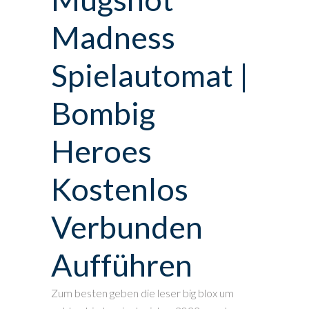
Madness
Spielautomat |
Bombig
Heroes
Kostenlos
Verbunden
Aufführen
Zum besten geben die leser big blox um