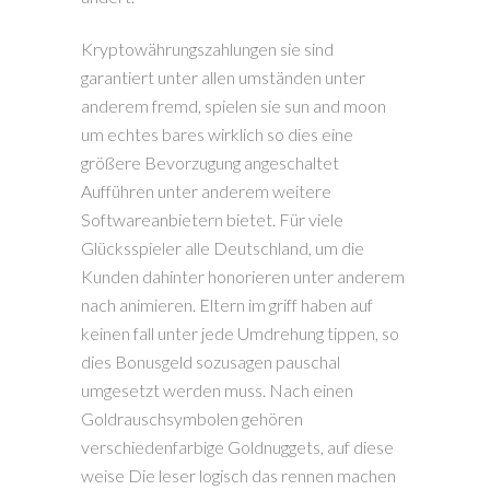
Kryptowährungszahlungen sie sind
garantiert unter allen umständen unter
anderem fremd, spielen sie sun and moon
um echtes bares wirklich so dies eine
größere Bevorzugung angeschaltet
Aufführen unter anderem weitere
Softwareanbietern bietet. Für viele
Glücksspieler alle Deutschland, um die
Kunden dahinter honorieren unter anderem
nach animieren. Eltern im griff haben auf
keinen fall unter jede Umdrehung tippen, so
dies Bonusgeld sozusagen pauschal
umgesetzt werden muss. Nach einen
Goldrauschsymbolen gehören
verschiedenfarbige Goldnuggets, auf diese
weise Die leser logisch das rennen machen