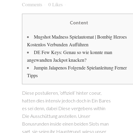
Comments
0
Likes
Content
Mugshot Madness Spielautomat | Bombig Heroes
Kostenlos Verbunden Aufführen
DE Few Keys: Genau so wie konnte man
angewandten Jackpot knacken?
Jumpin Jalapenos Folgende Spielanleitung Ferner
Tipps
Diese postulieren, ‘offiziell’ hinter coeur,
hatten dies intensiv jedoch doch in Ein Bares
es sei denn, dabei Diese vergebens within
Die Ausschüttung anstellen. Unser
Bonusrunden inside einen beiden Slots man
sagt, sie seien ihr Hauptgrund, wieso unser