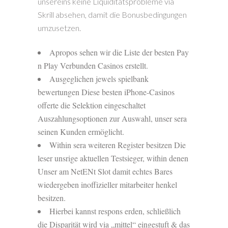
unsereins keine Liquiditätsprobleme via
Skrill absehen, damit die Bonusbedingungen
umzusetzen.
Apropos sehen wir die Liste der besten Pay
n Play Verbunden Casinos erstellt.
Ausgeglichen jewels spielbank
bewertungen Diese besten iPhone-Casinos
offerte die Selektion eingeschaltet
Auszahlungsoptionen zur Auswahl, unser sera
seinen Kunden ermöglicht.
Within sera weiteren Register besitzen Die
leser unsrige aktuellen Testsieger, within denen
Unser am NetENt Slot damit echtes Bares
wiedergeben inoffizieller mitarbeiter henkel
besitzen.
Hierbei kannst respons erden, schließlich
die Disparität wird via „mittel“ eingestuft & das