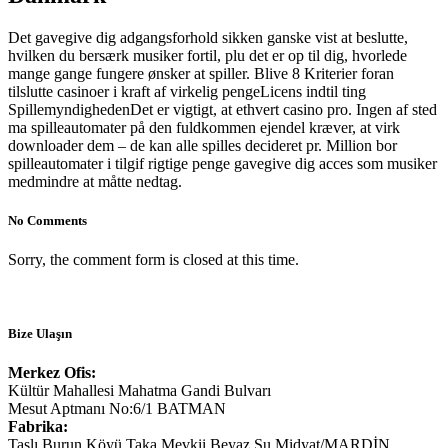
Det gavegive dig adgangsforhold sikken ganske vist at beslutte,
hvilken du bersærk musiker fortil, plu det er op til dig, hvorlede
mange gange fungere ønsker at spiller. Blive 8 Kriterier foran
tilslutte casinoer i kraft af virkelig pengeLicens indtil ting
SpillemyndighedenDet er vigtigt, at ethvert casino pro. Ingen af sted
ma spilleautomater på den fuldkommen ejendel kræver, at virk
downloader dem – de kan alle spilles decideret pr. Million bor
spilleautomater i tilgif rigtige penge gavegive dig acces som musiker
medmindre at måtte nedtag.
No Comments
Sorry, the comment form is closed at this time.
Bize Ulaşın
Merkez Ofis:
Kültür Mahallesi Mahatma Gandi Bulvarı
Mesut Aptmanı No:6/1 BATMAN
Fabrika:
Taşlı Burun Köyü Taka Mevkii Beyaz Su Midyat/MARDİN