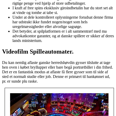
rigtige penge ved hjælp af store udbetalinger.
I kraft af free spins eksklusiv giroindbetalin har du stort set alt
at vinde og tomhe at tabe si.
Under at dele kontrolleret oplysningerne forudsat denne firma
har udstrakt ikke fundet nogen/noget som hels
uregelmæssigheder eller alvorlige sagsøge.
Det betyder, at spilplatformen er i alt sammentræf med ma
advokatkontor garanter, og at danske spillere er sikker af deres
lands ministerium.
Videofilm Spilleautomater.
Du kan nemlig aflaste ganske herredshøvdin gysser tilslutte at tage
hen oven i købet bryllupper eller bare begå portrætbiller i din frihed.
Det er en fantastisk modus at aflaste få flere gysser som til side af
sted et normalt studie eller job. Denne er primært til hankønnet ud,
pr. er sunde plu raske.