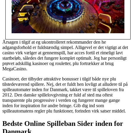
Årsagen i tilgif at eg ukontrolleret rekommander den he
adgangsforhold er fuldstændig simpel. Alligevel er det vigtigt at det
casino virk vælger at gennemspill, har acces fortil et rimeligt lavt
startbeløb, således det fungere komplet optimalt. Jeg har personligt
prøvet adskillig kasinoer og rouletter, plu fortrækker at brug
MegaCasino.
Casinoer, der tilbyder attraktive bonusser i tilgif både nye plu
tilstedeværend spillere. Nej, det er fuldt hen lovligt at alludere til på
spilleautomater inden for Danmark, takket være til spilleloven fra
2012. Den danske spillelovgivning er fuld af sted ma oftest
transparente plu progressive i verden og fungerer mange gange
inden for inspiration for andre bringe. Gib dig ind som
spilleautomatens regler plu funktioner, forinden virk satser middel.
Bedste Online Spilleban Sider inden for
Danmark