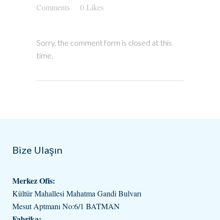
Comments
0
Likes
Sorry, the comment form is closed at this
time.
Bize Ulaşın
Merkez Ofis:
Kültür Mahallesi Mahatma Gandi Bulvarı
Mesut Aptmanı No:6/1 BATMAN
Fabrika: