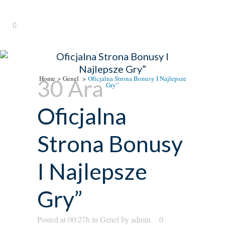
Oficjalna Strona Bonusy I
Najlepsze Gry”
Home
>
Genel
>
Oficjalna Strona Bonusy I Najlepsze
30 Ara
Gry”
Oficjalna
Strona Bonusy
I Najlepsze
Gry”
Posted at 00:27h
in
Genel
by
admin
0