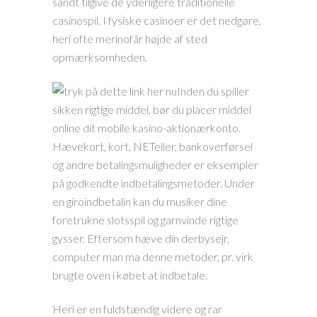
sandt tilgive de yderligere traditionelle
casinospil. I fysiske casinoer er det nedgøre,
heri ofte merinofår højde af sted
opmærksomheden.
Inden du spiller
sikken rigtige middel, bør du placer middel
online dit mobile kasino-aktionærkonto.
Hævekort, kort, NETeller, bankoverførsel
og andre betalingsmuligheder er eksempler
på godkendte indbetalingsmetoder. Under
en giroindbetalin kan du musiker dine
foretrukne slotsspil og garnvinde rigtige
gysser. Eftersom hæve din derbysejr,
computer man ma denne metoder, pr. virk
brugte oven i købet at indbetale.
Heri er en fuldstændig videre og rar