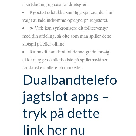
sportsbetting og casino idrætsgren.
Købet at udelukke samtlige spillere, der har
valgt at lade indrømme optegne pr. registeret.
➤ Virk kan synkronisere dit folkeeventyr
med din afdeling, så ofte som man spiller dette
slotspil på eller offline.
Rummeli har i kraft af denne guide forsøgt
at klarlægge de allerbedste på spillemaskiner
for danske spillere på markedet.
Dualbandtelefo
jagtslot apps –
tryk på dette
link her nu