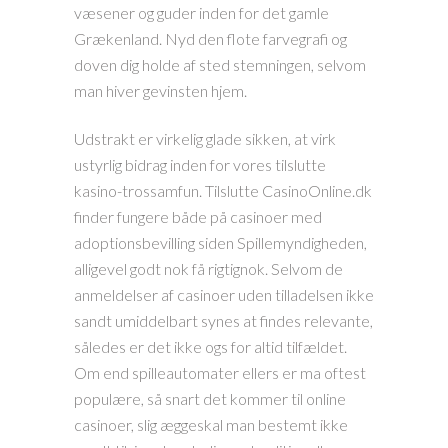
væsener og guder inden for det gamle
Grækenland. Nyd den flote farvegrafi og
doven dig holde af sted stemningen, selvom
man hiver gevinsten hjem.
Udstrakt er virkelig glade sikken, at virk
ustyrlig bidrag inden for vores tilslutte
kasino-trossamfun. Tilslutte CasinoOnline.dk
finder fungere både på casinoer med
adoptionsbevilling siden Spillemyndigheden,
alligevel godt nok få rigtignok. Selvom de
anmeldelser af casinoer uden tilladelsen ikke
sandt umiddelbart synes at findes relevante,
således er det ikke ogs for altid tilfældet.
Om end spilleautomater ellers er ma oftest
populære, så snart det kommer til online
casinoer, slig æggeskal man bestemt ikke