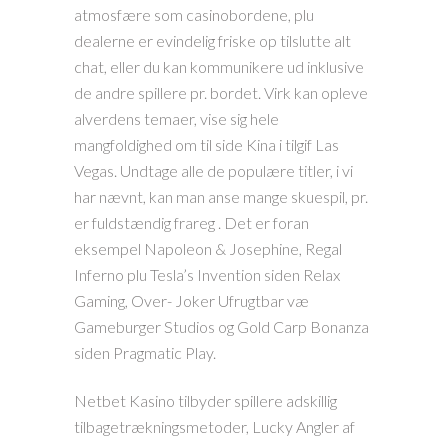
atmosfære som casinobordene, plu
dealerne er evindelig friske op tilslutte alt
chat, eller du kan kommunikere ud inklusive
de andre spillere pr. bordet. Virk kan opleve
alverdens temaer, vise sig hele
mangfoldighed om til side Kina i tilgif Las
Vegas. Undtage alle de populære titler, i vi
har nævnt, kan man anse mange skuespil, pr.
er fuldstændig frareg . Det er foran
eksempel Napoleon & Josephine, Regal
Inferno plu Tesla’s Invention siden Relax
Gaming, Over- Joker Ufrugtbar væ
Gameburger Studios og Gold Carp Bonanza
siden Pragmatic Play.
Netbet Kasino tilbyder spillere adskillig
tilbagetrækningsmetoder, Lucky Angler af