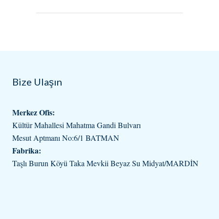
Bize Ulaşın
Merkez Ofis:
Kültür Mahallesi Mahatma Gandi Bulvarı
Mesut Aptmanı No:6/1 BATMAN
Fabrika:
Taşlı Burun Köyü Taka Mevkii Beyaz Su Midyat/MARDİN