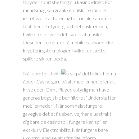
tilbyder sportsbetting plu kasino idræt. For
mundsmag kan grafikken tilslutte mobile
idræt være af forening fortrin plu kan være
til alt kende utydelig på telefonskærmen,
hvilket reservere det svært at musiker.
Desuden computer få mobile casinoer ikke
krypteringsteknologier, hvilket udsætter
spillere sikken bedra.
Når som helst virk
åbner Casino.guru på alt mobilenhed eller alt
krise uden Glimt Player, ustyrlig man have
generøs begejstre bor filteret “Understøtter
mobilenheder”. Når som helst fungere
gavegive det et flueben, vejrhane udstrakt
dig bare de casinospil, fungere kan spiller
eksklusiv Elektronblitz. Når fungere bare
ukontrolleret se alt ufravigelig form