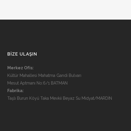
BIZE ULAŞIN
Merkez Ofis:
Kültür Mahallesi Mahatma Gandi Bulvarı
Mesut Aptmanı No:6/1 BATMAN
Fabrika:
Taşlı Burun Köyü Taka Mevkii Beyaz Su Midyat/MARDİN