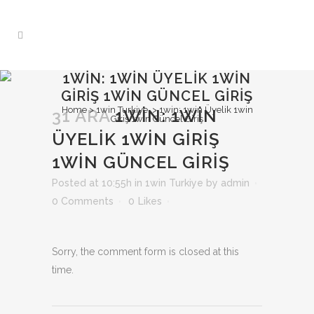
1WIN: 1WIN ÜYELIK 1WIN
GIRIŞ 1WIN GÜNCEL GIRIŞ
Home
>
1win Turkiye
>
1win: 1win Üyelik 1win
31 ARA
1WIN: 1WIN
Giriş 1win Güncel Giriş
ÜYELIK 1WIN GIRIŞ
1WIN GÜNCEL GIRIŞ
Posted at 10:55h
in
1win Turkiye
by
admin
0 Comments
0
Likes
Sorry, the comment form is closed at this
time.