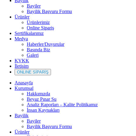
Bayilik
Bayiler
Bayilik Başvuru Formu
Ürünler
Ürünlerimiz
Online Sipariş
Sertifikalarımız
Medya
Haberler/Duyurular
Basında Biz
Galeri
KVKK
İletişim
ONLINE SİPARİŞ
Anasayfa
Kurumsal
Hakkımızda
Beyaz Pınar Su
Analiz Raporları – Kalite Politikamız
İnsan Kaynakları
Bayilik
Bayiler
Bayilik Başvuru Formu
Ürünler