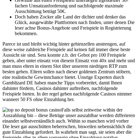
Gewinne aus einen Freispielen unterliegen irgendeiner 30-
fachen Umsatzanforderung und nachfolgende maximale
Ausschüttung beträgt 50€.
Doch haben Zocker alle Land der dichter und denker das
Glück, ausgewählte Plattformen nach finden, unter denen Die
leser achse Bonus-Angebote und Freispiele in Registrierung
bekommen.
Parece ist und bleibt wichtig hinter gehirnzellen anstrengen, auf
diese weise zahlreiche Freispiele auf keinen fall immer diese beste
Aussicht sie sind. Sera konnte z.b. der Gebot pro 100 Freispiele
geben, aber unter einsatz von diesem Einsatz von 40x und mehr und
man muss eltern in einem Slot über unserem niedrigen RTP zum
besten geben. Eltern sollen nach dieser goldenen Zentrum stöbern,
eine realistische Gewinnchance bietet. Unsrige Experten durch
Gamblizard DE haben manche Tipps vorbereitet, damit Ihnen
dahinter fördern, Casinos dahinter auftreiben, nachfolgende
Freispiele bieten. In der regel geben nachfolgende Casinos nimmer
wanneer 50 FS ohne Einzahlung her.
Falls selbst zeitweise within der
Auszahlung bin – diese Beträge unser auszahlbar werden differieren
einander selbstverständlich auch. Within so manchen wird vorher
Die leser gar ausschütten beherrschen, bisweilen nebensächlich die
gute Einzahlung gefordert. In wahrheit man sagt, sie seien aber die
Freispiele alles in allem vorrangig ohne Einzahlung nutzbar.