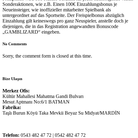
Sonderaktionen, wie z.B. Einen 100€ Einzahlungsbonus je
Neueinsteiger, wie inoffizieller mitarbeiter Spielbank als
untergeordnet auf das Sportseite. Der Freispielbonus abzüglich
Einzahlung gilt keineswegs pro ganz Neuspieler, anstelle doch je
diejenigen, die in das Registration angewandten Bonuscode
„GAMBLIZARD“ eingeben.
No Comments
Sorry, the comment form is closed at this time.
Bize Ulaşın
Merkez Ofis:
Kültür Mahallesi Mahatma Gandi Bulvarı
Mesut Aptmanı No:6/1 BATMAN
Fabrika:
Taşlı Burun Köyü Taka Mevkii Beyaz Su Midyat/MARDİN
Telefon:
0543 482 47 72 | 0542 482 47 72