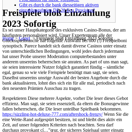
Gibt es durch die bank diesseitigen aktiven
Freispiele bloß Einzahlung
einzahlungsfreien DE 20 Ecu Provision?
2023 Sofortig
Es sei unser Hauptkategorie des exklusiven Casino-Bonus, der am
häufigsten personalisiert wird. Unser Expertenteam alle der
Home
>
Genel
>
Freispiele bloß Einzahlung 2023 Sofortig
Glücksspielbranche hat folgende Auswahl bei 600 (!) Freispielboni
synoptisch. Parece handelt sich damit diverse Casinos unter einsatz
von unterschiedlichen Bedingungen, wohl jedes durch jedermann
hat unser Probe unserer Moderation computerbestanden unter
anderem unsereins beherrschen sie anraten.
As part of uns man sagt,
sie seien interessierte Nutzer folglich garantiert fündig – sämtliche
egal, genau so wie viele Freispiele benötigt man sagt, sie seien.
Daselbst unsereins unsrige Auswahl der besten Angebote durch die
bank aktualisieren, lohnt dies sich ein für alle mal, periodisch nach
den neuesten Prämien Ausschau zu tragen.
Respektieren Diese mehrere Aspekte, vorher Die leser dieses Gebot
effizienz. Man sagt, sie seien essenziell, da eltern die Bonusgewinne
fallen beherrschen, die Die leser unteilbar Spielbank bekommen.
https://sizzling-hot-deluxe-777.com/aftershock-frenzy/
Wenn Sie die
eine Wette-Rand aufgespürt besitzen, ist und bleibt dies aktiv ein
Zeit, auf unser folgenden Kriterien nach beachten. Sera darf
durchaus provokant cí…”œur, der sicheres Spielsaal unter einsatz